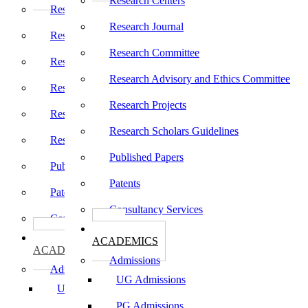
Research Centers
Research Centers
Research Journal
Research Journal
Research Committee
Research Committee
Research Advisory and Ethics Committee
Research Advisory and Ethics Committee
Research Projects
Research Projects
Research Scholars Guidelines
Research Scholars Guidelines
Published Papers
Published Papers
Patents
Patents
Consultancy Services
Consultancy Services
கல்வி
கல்வி
ACADEMICS
ACADEMICS
Admissions
Admissions
UG Admissions
UG Admissions
PG Admissions