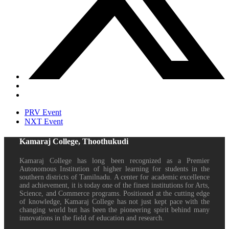
PRV Event
NXT Event
Kamaraj College, Thoothukudi
Kamaraj College has long been recognized as a Premier
Autonomous Institution of higher learning for students in the
southern districts of Tamilnadu. A center for academic excellence
and achievement, it is today one of the finest institutions for Arts,
Science, and Commerce programs. Positioned at the cutting edge
of knowledge, Kamaraj College has not just kept pace with the
changing world but has been the pioneering spirit behind many
innovations in the field of education and research.