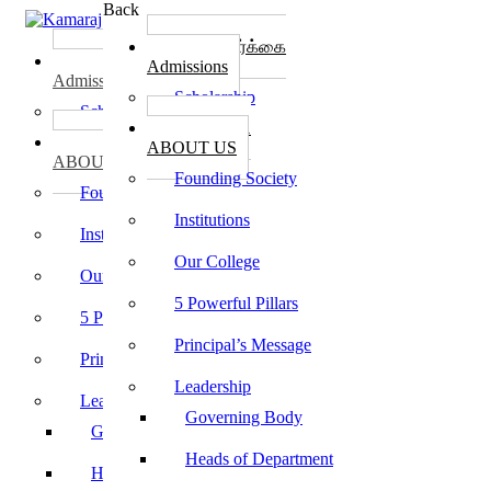
Back
கல்லூரி சேர்க்கை
கல்லூரி சேர்க்கை
Admissions
Admissions
Scholarship
Scholarship
கல்லூரி பற்றி
கல்லூரி பற்றி
ABOUT US
ABOUT US
Founding Society
Founding Society
Institutions
Institutions
Our College
Our College
5 Powerful Pillars
5 Powerful Pillars
Principal’s Message
Principal’s Message
Leadership
Leadership
Governing Body
Governing Body
Heads of Department
Heads of Department