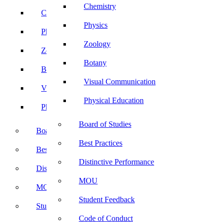
Chemistry
Chemistry
Physics
Physics
Zoology
Zoology
Botany
Botany
Visual Communication
Visual Communication
Physical Education
Physical Education
Board of Studies
Board of Studies
Best Practices
Best Practices
Distinctive Performance
Distinctive Performance
MOU
MOU
Student Feedback
Student Feedback
Code of Conduct