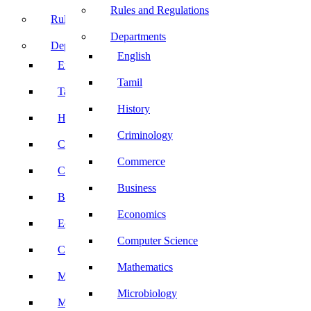
Rules and Regulations
Rules and Regulations
Departments
Departments
English
English
Tamil
Tamil
History
History
Criminology
Criminology
Commerce
Commerce
Business
Business
Economics
Economics
Computer Science
Computer Science
Mathematics
Mathematics
Microbiology
Microbiology