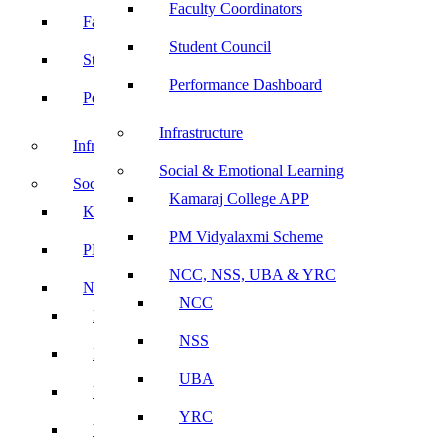
Faculty Coordinators
Faculty Coordinators
Student Council
Student Council
Performance Dashboard
Performance Dashboard
Infrastructure
Infrastructure
Social & Emotional Learning
Social & Emotional Learning
Kamaraj College APP
Kamaraj College APP
PM Vidyalaxmi Scheme
PM Vidyalaxmi Scheme
NCC, NSS, UBA & YRC
NCC, NSS, UBA & YRC
NCC
NCC
NSS
NSS
UBA
UBA
YRC
YRC