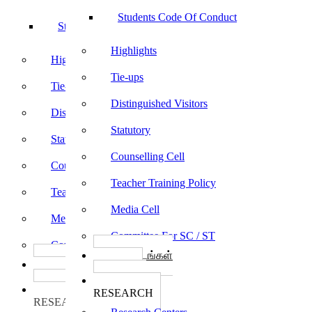
Students Code Of Conduct
Students Code Of Conduct
Highlights
Highlights
Tie-ups
Tie-ups
Distinguished Visitors
Distinguished Visitors
Statutory
Statutory
Counselling Cell
Counselling Cell
Teacher Training Policy
Teacher Training Policy
Media Cell
Media Cell
Committee For SC / ST
Committee For SC / ST
பாடத்திட்டங்கள்
பாடத்திட்டங்கள்
Programs
Programs
ஆராய்ச்சி
ஆராய்ச்சி
RESEARCH
RESEARCH