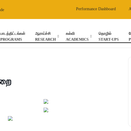
Performance Dashboard
ade
பாடத்திட்டங்கள்
ஆராய்ச்சி
கல்வி
தொழில்
வ
PROGRAMS
RESEARCH
ACADEMICS
START-UPS
ுறை