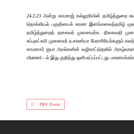
24.2.23 அன்று காமராஜ் கல்லூரியின் தமிழ்த்துறை ச
தொல்லியல் பகுதியைக் காண இளங்கலைத்தமிழ் மூ
தமிழ்த்துறைத் தலைவர் முனைவர்க. திலகவதி முன
சுப்புலட்சுமி முனைவர் ந.சரண்யா பேராசிரியர்களும் 
காமராசர் ஐயா அவர்களின் வழிகாட்டுதலில் அகழ்வாரா
channel – ல் இது குறித்து ஒளிபரப்பப்பட்டது. மாணாக்க
PRV Event