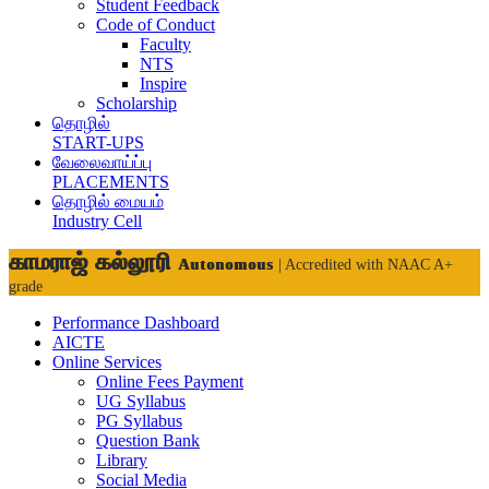
Student Feedback
Code of Conduct
Faculty
NTS
Inspire
Scholarship
தொழில்
START-UPS
வேலைவாய்ப்பு
PLACEMENTS
தொழில் மையம்
Industry Cell
காமராஜ் கல்லூரி
Autonomous
| Accredited with NAAC A+
grade
Performance Dashboard
AICTE
Online Services
Online Fees Payment
UG Syllabus
PG Syllabus
Question Bank
Library
Social Media