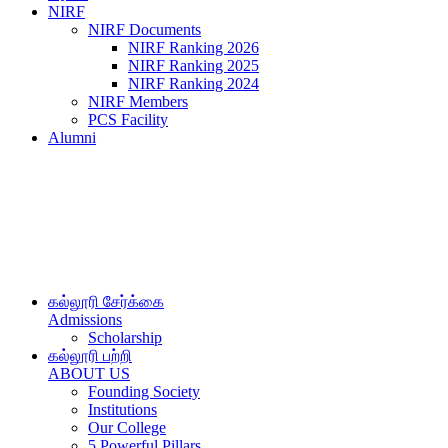
NIRF
NIRF Documents
NIRF Ranking 2026
NIRF Ranking 2025
NIRF Ranking 2024
NIRF Members
PCS Facility
Alumni
கல்லூரி சேர்க்கை
Admissions
Scholarship
கல்லூரி பற்றி
ABOUT US
Founding Society
Institutions
Our College
5 Powerful Pillars