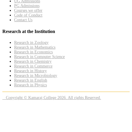
UG Admissions
PG Admissions
Courses we offer
Code of Conduct
Contact Us
Research at the Institution
Research in Zoology
Research in Mathematics
Research in Economics
Research in Computer Science
Research in Chemistry
Research in Commerce
Research in History
Research in Microbiology
Research in English
Research in Physics
Copyright © Kamaraj College 2026. All rights Reserved.