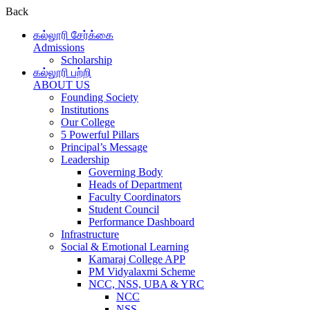
Back
கல்லூரி சேர்க்கை
Admissions
Scholarship
கல்லூரி பற்றி
ABOUT US
Founding Society
Institutions
Our College
5 Powerful Pillars
Principal’s Message
Leadership
Governing Body
Heads of Department
Faculty Coordinators
Student Council
Performance Dashboard
Infrastructure
Social & Emotional Learning
Kamaraj College APP
PM Vidyalaxmi Scheme
NCC, NSS, UBA & YRC
NCC
NSS