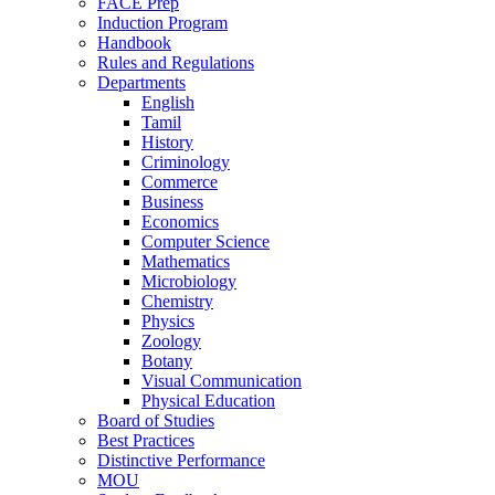
FACE Prep
Induction Program
Handbook
Rules and Regulations
Departments
English
Tamil
History
Criminology
Commerce
Business
Economics
Computer Science
Mathematics
Microbiology
Chemistry
Physics
Zoology
Botany
Visual Communication
Physical Education
Board of Studies
Best Practices
Distinctive Performance
MOU