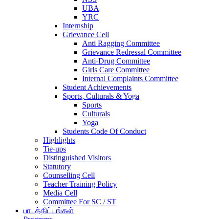
UBA
YRC
Internship
Grievance Cell
Anti Ragging Committee
Grievance Redressal Committee
Anti-Drug Committee
Girls Care Committee
Internal Complaints Committee
Student Achievements
Sports, Culturals & Yoga
Sports
Culturals
Yoga
Students Code Of Conduct
Highlights
Tie-ups
Distinguished Visitors
Statutory
Counselling Cell
Teacher Training Policy
Media Cell
Committee For SC / ST
பாடத்திட்டங்கள்