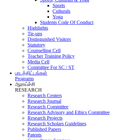
Sports
Culturals
Yoga
Students Code Of Conduct
Highlights
Tie-ups
Distinguished Visitors
Statutory
Counselling Cell
Teacher Training Policy
Media Cell
Committee For SC / ST
பாடத்திட்டங்கள்
Programs
ஆராய்ச்சி
RESEARCH
Research Centers
Research Journal
Research Committee
Research Advisory and Ethics Committee
Research Projects
Research Scholars Guidelines
Published Papers
Patents