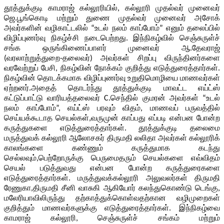
தூத்துக்குடி காமராஜ் கல்லூரியில், கல்லூரி முதல்வர் முனைவர்
ஜெ.பூங்கொடி மற்றும் துணை முதல்வர் முனைவர் அசோக்
அவர்களின் வழிகாட்டலில் “உடல் நலம் காப்போம்” எனும் தலைப்பில்
விழிப்புணர்வு நிகழ்ச்சி நடைபெற்றது. இந்நிகழ்வில் செஞ்சுருள்ச்
சங்க ஒருங்கிணைப்பாளர் முனைவர் ஆ.தேவராஜ்
(வரலாற்றுத்துறை-தலைவர்) அவர்கள் சிறப்பு விருந்தினர்களை
வரவேற்றுப் பேசி, நிகழ்வின் நோக்கம் குறித்து எடுத்துரைத்தார்கள்.
நிகழ்வின் தொடக்கமாக விழிப்புணர்வு உறுதிமொழியை மாணவர்கள்
ஏற்றனர்.அதைத் தொடர்ந்து தூத்துக்குடி மாவட்ட எய்ட்ஸ்
கட்டுப்பாட்டு வாரியத்தலைவர் C.செந்தில் குமரன் அவர்கள் “உடல்
நலம் காப்போம்”, எய்ட்ஸ் பரவும் விதம், மாணவப் பருவத்தில்
செய்யக்கூடாத செயல்கள்,வருமுன் காப்பது எப்படி என்பன போன்ற
கருத்துகளை எடுத்துரைத்தார்கள். தூத்துக்குடி தலைமை
மருத்துவக் கல்லூரி ஆலோசகர் திருமதி லலிதா அவர்கள் கல்லூரிக்
காலங்களை கண்ணும் கருத்துமாக கடந்து
செல்லவும்,பெற்றோருக்கு பெருமைதரும் செயல்களை எவ்விதம்
செயல் படுத்துவது என்பன போன்ற கருத்துரைகளை
எடுத்துரைத்தார்கள். மருத்துவக்கல்லூரி அலுவலர்கள் திருமதி
ரேணுகா,திருமதி சீனி வாசுகி ஆகியோர் கலந்துகொண்டு டெங்கு,
மலேரியாவிலிருந்து தற்காத்துக்கொள்வதற்கான வழிமுறைகள்
குறித்தும் மாணவர்களுக்கு எடுத்துரைத்தார்கள். இந்நிகழ்வை
காமராஜ் கல்லூரி, செஞ்சுருள்ச் சங்கம் மற்றும்