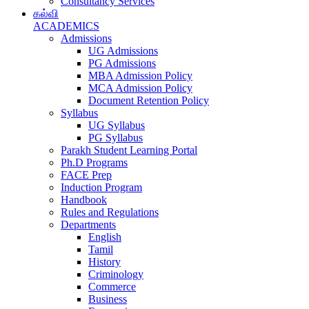
Consultancy Services
கல்வி
ACADEMICS
Admissions
UG Admissions
PG Admissions
MBA Admission Policy
MCA Admission Policy
Document Retention Policy
Syllabus
UG Syllabus
PG Syllabus
Parakh Student Learning Portal
Ph.D Programs
FACE Prep
Induction Program
Handbook
Rules and Regulations
Departments
English
Tamil
History
Criminology
Commerce
Business