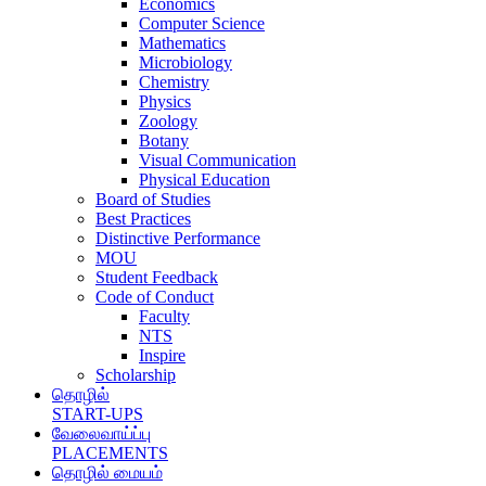
Economics
Computer Science
Mathematics
Microbiology
Chemistry
Physics
Zoology
Botany
Visual Communication
Physical Education
Board of Studies
Best Practices
Distinctive Performance
MOU
Student Feedback
Code of Conduct
Faculty
NTS
Inspire
Scholarship
தொழில்
START-UPS
வேலைவாய்ப்பு
PLACEMENTS
தொழில் மையம்