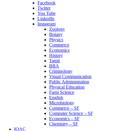
Facebook
Twitter
You Tube
LinkedIn
Instagram
Zoology
Botany
Physics
Commerce
Economics
History
Tamil
BBA
Criminology
Visual Communication
Public Administration
Physical Education
Farm Science
English
Microbiology
Commerce – SF
Computer Science – SF
Economics – SF
Chemistry – SF
IQAC