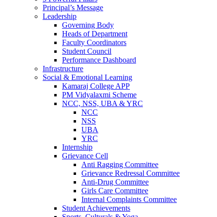
Principal’s Message
Leadership
Governing Body
Heads of Department
Faculty Coordinators
Student Council
Performance Dashboard
Infrastructure
Social & Emotional Learning
Kamaraj College APP
PM Vidyalaxmi Scheme
NCC, NSS, UBA & YRC
NCC
NSS
UBA
YRC
Internship
Grievance Cell
Anti Ragging Committee
Grievance Redressal Committee
Anti-Drug Committee
Girls Care Committee
Internal Complaints Committee
Student Achievements
Sports, Culturals & Yoga