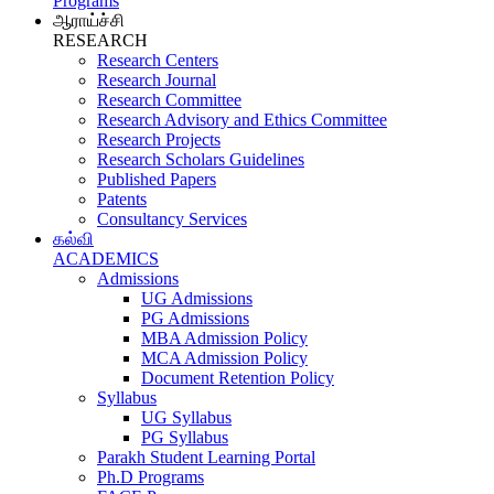
Programs
ஆராய்ச்சி
RESEARCH
Research Centers
Research Journal
Research Committee
Research Advisory and Ethics Committee
Research Projects
Research Scholars Guidelines
Published Papers
Patents
Consultancy Services
கல்வி
ACADEMICS
Admissions
UG Admissions
PG Admissions
MBA Admission Policy
MCA Admission Policy
Document Retention Policy
Syllabus
UG Syllabus
PG Syllabus
Parakh Student Learning Portal
Ph.D Programs