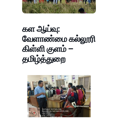
கள ஆய்வு:
வேளாண்மை கல்லூரி
கிள்ளி குளம் –
தமிழ்த்துறை