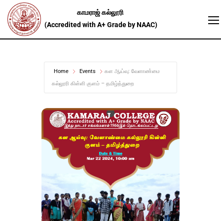
Home
Events
கள ஆய்வு: வேளாண்மை
கல்லூரி கிள்ளி குளம் – தமிழ்த்துறை