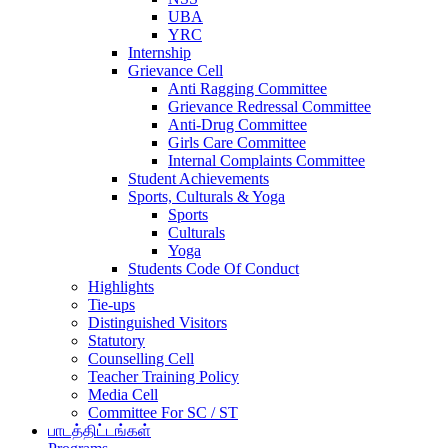
UBA
YRC
Internship
Grievance Cell
Anti Ragging Committee
Grievance Redressal Committee
Anti-Drug Committee
Girls Care Committee
Internal Complaints Committee
Student Achievements
Sports, Culturals & Yoga
Sports
Culturals
Yoga
Students Code Of Conduct
Highlights
Tie-ups
Distinguished Visitors
Statutory
Counselling Cell
Teacher Training Policy
Media Cell
Committee For SC / ST
பாடத்திட்டங்கள்