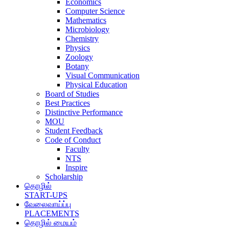
Economics
Computer Science
Mathematics
Microbiology
Chemistry
Physics
Zoology
Botany
Visual Communication
Physical Education
Board of Studies
Best Practices
Distinctive Performance
MOU
Student Feedback
Code of Conduct
Faculty
NTS
Inspire
Scholarship
தொழில்
START-UPS
வேலைவாய்ப்பு
PLACEMENTS
தொழில் மையம்