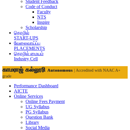
Student Feedback
Code of Conduct
Faculty
NTS
Inspire
Scholarship
தொழில்
START-UPS
வேலைவாய்ப்பு
PLACEMENTS
தொழில் மையம்
Industry Cell
காமராஜ் கல்லூரி
Autonomous
| Accredited with NAAC A+
grade
Performance Dashboard
AICTE
Online Services
Online Fees Payment
UG Syllabus
PG Syllabus
Question Bank
Library
Social Media