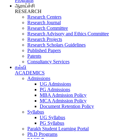
Programs
ஆராய்ச்சி
RESEARCH
Research Centers
Research Journal
Research Committee
Research Advisory and Ethics Committee
Research Projects
Research Scholars Guidelines
Published Papers
Patents
Consultancy Services
கல்வி
ACADEMICS
Admissions
UG Admissions
PG Admissions
MBA Admission Policy
MCA Admission Policy
Document Retention Policy
Syllabus
UG Syllabus
PG Syllabus
Parakh Student Learning Portal
Ph.D Programs