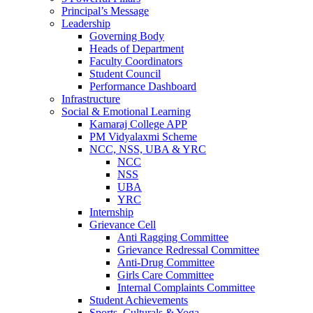
Principal’s Message
Leadership
Governing Body
Heads of Department
Faculty Coordinators
Student Council
Performance Dashboard
Infrastructure
Social & Emotional Learning
Kamaraj College APP
PM Vidyalaxmi Scheme
NCC, NSS, UBA & YRC
NCC
NSS
UBA
YRC
Internship
Grievance Cell
Anti Ragging Committee
Grievance Redressal Committee
Anti-Drug Committee
Girls Care Committee
Internal Complaints Committee
Student Achievements
Sports, Culturals & Yoga