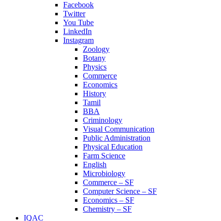
Facebook
Twitter
You Tube
LinkedIn
Instagram
Zoology
Botany
Physics
Commerce
Economics
History
Tamil
BBA
Criminology
Visual Communication
Public Administration
Physical Education
Farm Science
English
Microbiology
Commerce – SF
Computer Science – SF
Economics – SF
Chemistry – SF
IQAC