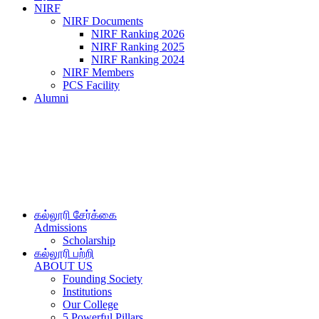
NIRF
NIRF Documents
NIRF Ranking 2026
NIRF Ranking 2025
NIRF Ranking 2024
NIRF Members
PCS Facility
Alumni
கல்லூரி சேர்க்கை
Admissions
Scholarship
கல்லூரி பற்றி
ABOUT US
Founding Society
Institutions
Our College
5 Powerful Pillars