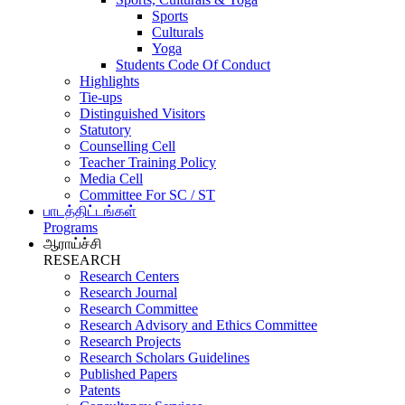
Sports
Culturals
Yoga
Students Code Of Conduct
Highlights
Tie-ups
Distinguished Visitors
Statutory
Counselling Cell
Teacher Training Policy
Media Cell
Committee For SC / ST
பாடத்திட்டங்கள்
Programs
ஆராய்ச்சி
RESEARCH
Research Centers
Research Journal
Research Committee
Research Advisory and Ethics Committee
Research Projects
Research Scholars Guidelines
Published Papers
Patents