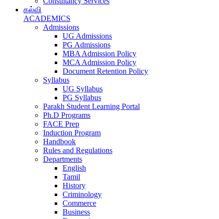
Consultancy Services
கல்வி
ACADEMICS
Admissions
UG Admissions
PG Admissions
MBA Admission Policy
MCA Admission Policy
Document Retention Policy
Syllabus
UG Syllabus
PG Syllabus
Parakh Student Learning Portal
Ph.D Programs
FACE Prep
Induction Program
Handbook
Rules and Regulations
Departments
English
Tamil
History
Criminology
Commerce
Business