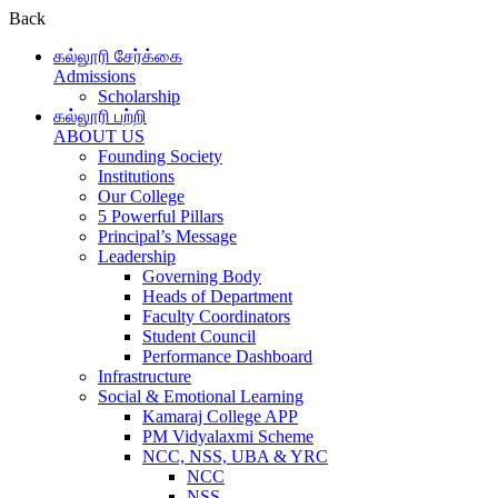
Back
கல்லூரி சேர்க்கை
Admissions
Scholarship
கல்லூரி பற்றி
ABOUT US
Founding Society
Institutions
Our College
5 Powerful Pillars
Principal’s Message
Leadership
Governing Body
Heads of Department
Faculty Coordinators
Student Council
Performance Dashboard
Infrastructure
Social & Emotional Learning
Kamaraj College APP
PM Vidyalaxmi Scheme
NCC, NSS, UBA & YRC
NCC
NSS