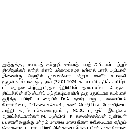
தூத்துக்குடி காமராஜ் கல்லூரி உன்னத் பாரத் அபியான் மற்றும்
திண்டுக்கல் காந்தி கிராம் பல்கலைகழக உன்னத் பாரத் அபியான்
இணைந்து தொழில் முனைவோர் மற்றும் மகளிர் சுயஉதவி
குழுவினர்க்கான ஒரு நாள் (29-01-2024) கடல் பாசி குறித்த பயிற்சி
பட்டறை நடைபெற்றது.பிரதம மந்திரியின் மத்ஸ்ய சம்படா யோஜனா
திட்டத்தின் கீழ் ஸ்டார்ட் அப் நிகழ்வுகளின் ஒரு பகுதியாக கடல்பாசி
குறித்த பயிற்சி பட்டறையில் Dr.A. தஹீர பானு , மனையியல்
பேராசிரியை, Dr.T.கலைச்செல்வி, கணி பொறியியல் பேராசிரியை,
காந்தி கிராம் பல்கலைகழகம் , NCDC புராஜக்ட் இளநிலை
ஆராய்ச்சியாளர்கள் M. அஸ்வினி, K. கலைச்செல்வன் ஆகியோர்
பயனாளிகளுக்கு மற்றும் மாணவ மாணவிகள் எளிமையாக கற்றும்
கொள்ளும் படியாக பயிற்சி அளித்தனர்.இந்த பயிற்சி முகாமிற்கான